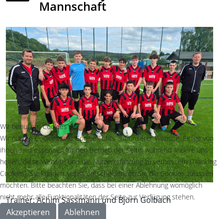
Mannschaft
Wir benutzen Cookies
Wir nutzen Cookies und Google Fonts auf unserer Website. Einige von
ihnen sind essenziell für den Betrieb der Seite, während andere uns
helfen, diese Website und die Nutzererfahrung zu verbessern (Tracking
Cookies). Sie können selbst entscheiden, ob Sie die Cookies zulassen
möchten. Bitte beachten Sie, dass bei einer Ablehnung womöglich
nicht mehr alle Funktionalitäten der Seite zur Verfügung stehen.
Trainer: Achim Sassmann und Björn Golbach
Akzeptieren
Ablehnen