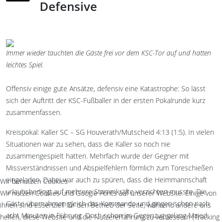
Defensive
Immer wieder tauchten die Gäste frei vor dem KSC-Tor auf und hatten
leichtes Spiel.
Offensiv einige gute Ansätze, defensiv eine Katastrophe: So lässt
sich der Auftritt der KSC-Fußballer in der ersten Pokalrunde kurz
zusammenfassen.
Kreispokal: Kaller SC – SG Houverath/Mutscheid 4:13 (1:5). In vielen
Situationen war zu sehen, dass die Kaller so noch nie
zusammengespielt hatten. Mehrfach wurde der Gegner mit
Missverständnissen und Abspielfehlern förmlich zum Toreschießen
eingeladen. Dabei war auch zu spüren, dass die Heimmannschaft
Wir benutzen Cookies
urlaubsbedingt auf mehrere Stammkräfte verzichten musste. Die
Wir nutzen Cookies und Google Fonts auf unserer Website. Einige von
Gäste übernahmen gleich das Kommando und gingen schon nach
ihnen sind essenziell für den Betrieb der Seite, während andere uns
acht Minuten in Führung. Doch schon im Gegenzug gelang Majed
helfen, diese Website und die Nutzererfahrung zu verbessern (Tracking