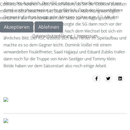
Almso der Ausgleich. Der KSC setzte auf schnelle Konter und war
Cookies). Sie können selbst entscheiden, ob Sie die Cookies zulassen
damit auch phasenweise sehr gefährlich. Doch der klassenhöhere
möchten. Bitte beachten Sie, dass bei einer Ablehnung womöglich
Gegner traf schon knapp zehn Minuten später zum 1:2. Mit drei
nicht mehr alle Funktionalitäten der Seite zur Verfügung stehen.
weiteren Toren in zehn Minuten sorgte die SG dann noch vor der
Akzeptieren
Ablehnen
Halbzeit für die Vorentscheidung. Nach dem Wechsel bot sich ein
Datenschutzerklärung
|
Impressum
ähnliches Bild. Der KSC leistete sich viele Fehler im Spielaufbau und
machte es so dem Gegner leicht. Dominik Voißel mit einem
verwandelten Foulelfmeter, Saad Hajjaqui und Eduard Zubiks trafen
dann noch für die Truppe von Kevin Seeliger und Tommy Klein.
Beide haben vor dem Saisonstart also noch einige Arbeit.