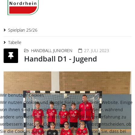
Spielplan 25/26
Tabelle
HANDBALL JUNIOREN
27. JULI 2023
Handball D1 - Jugend
Wir benutzen Cookies
Wir nutzen Cookies und Google Fonts auf unserer Website. Einige
von ihnen sind essenziell für den Betrieb der Seite, während
andere uns helfen, diese Website und die Nutzererfahrung zu
verbessern (Tracking Cookies). Sie können selbst entscheiden, ob
Sie die Cookies zulassen möchten. Bitte beachten Sie, dass bei