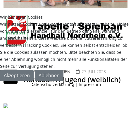
Wir benutzen Cookies
Wir nutzen Cookies und Google Fonts auf unserer Website. Einige
von ihnen sind essenziell für den Betrieb der Seite, während
andere uns helfen, diese Website und die Nutzererfahrung zu
verbessern (Tracking Cookies). Sie können selbst entscheiden, ob
Sie die Cookies zulassen möchten. Bitte beachten Sie, dass bei
einer Ablehnung womöglich nicht mehr alle Funktionalitäten der
Seite zur Verfügung stehen.
HANDBALL JUNIOREN
27. JULI 2023
Akzeptieren
Ablehnen
Handball A-Jugend (weiblich)
Datenschutzerklärung
|
Impressum