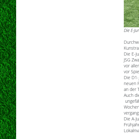
Die E-Ju
Durchw
Kunstra
Die E-J
JSG Zwa
vor all
vor Spi
Die D1-
neuen P
an der 
Auch di
ungefä
Wochene
vergang
Die A-J
Frühjah
Lokalri