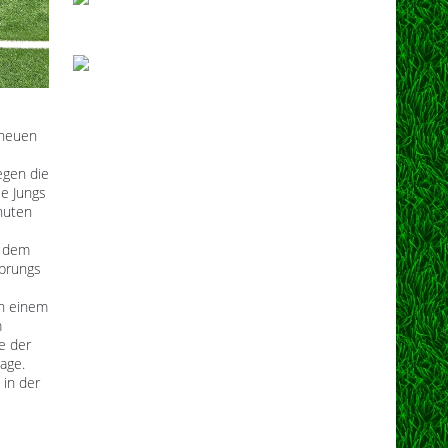
 neuen
egen die
ie Jungs
nuten
f dem
sprungs
ch einem
m
e der
age.
 in der