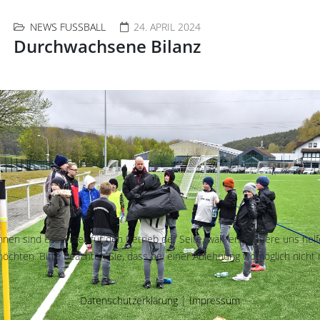
NEWS FUSSBALL
24. APRIL 2024
Durchwachsene Bilanz
hnen sind essenziell für den Betrieb der Seite, während andere uns hel
öchten. Bitte beachten Sie, dass bei einer Ablehnung womöglich nicht m
Datenschutzerklärung
|
Impressum