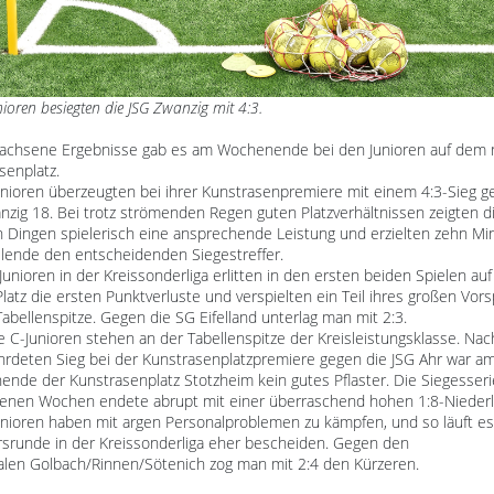
nioren besiegten die JSG Zwanzig mit 4:3.
achsene Ergebnisse gab es am Wochenende bei den Junioren auf dem
senplatz.
unioren überzeugten bei ihrer Kunstrasenpremiere mit einem 4:3-Sieg g
nzig 18. Bei trotz strömenden Regen guten Platzverhältnissen zeigten d
en Dingen spielerisch eine ansprechende Leistung und erzielten zehn Mi
elende den entscheidenden Siegestreffer.
Junioren in der Kreissonderliga erlitten in den ersten beiden Spielen au
latz die ersten Punktverluste und verspielten ein Teil ihres großen Vor
Tabellenspitze. Gegen die SG Eifelland unterlag man mit 2:3.
e C-Junioren stehen an der Tabellenspitze der Kreisleistungsklasse. Na
hrdeten Sieg bei der Kunstrasenplatzpremiere gegen die JSG Ahr war a
nde der Kunstrasenplatz Stotzheim kein gutes Pflaster. Die Siegesseri
enen Wochen endete abrupt mit einer überraschend hohen 1:8-Niederl
unioren haben mit argen Personalproblemen zu kämpfen, und so läuft es
rsrunde in der Kreissonderliga eher bescheiden. Gegen den
valen Golbach/Rinnen/Sötenich zog man mit 2:4 den Kürzeren.