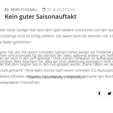
NEWS FUSSBALL
25. AUGUST 2025
Kein guter Saisonauftakt
iner Kevin Seeliger war nach dem Spiel bedient und konnte sich den Auft
Schützlinge nicht so richtig erklären. Die waren beim VfL Kommen mit 2:9
ie Räder gekommen.
gner hat uns mit seinen schnellen Spitzen immer wieder vor Probleme g
hnen sind essenziell für den Betrieb der Seite, während andere uns hel
en wir nicht in den Griff gekriegt.“ Hinzu kamen Fehlpässe im Aufbauspiel
öchten. Bitte beachten Sie, dass bei einer Ablehnung womöglich nicht m
er Ball dem Gegner fast in den Fuß gespielt wurde. „Damit haben wir d
stark gemacht.“ Ferdi Ajdini konnte nach einem schnellen 0:2-Rückstan
eltem Elfmeter verkürzen. Den zweiten Gästetreffer steuerte Igor Brec
Datenschutzerklärung
|
Impressum
erwandelten Freistoß bei.