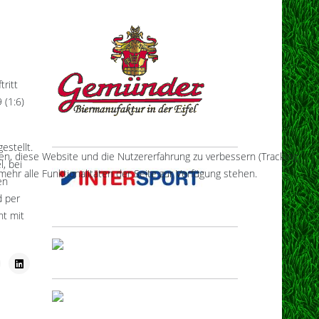
ritt
 (1:6)
estellt.
fen, diese Website und die Nutzererfahrung zu verbessern (Tracking
, bei
ehr alle Funktionalitäten der Seite zur Verfügung stehen.
en
d per
ht mit