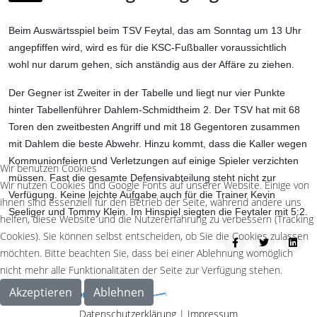
Beim Auswärtsspiel beim TSV Feytal, das am Sonntag um 13 Uhr
angepfiffen wird, wird es für die KSC-Fußballer voraussichtlich
wohl nur darum gehen, sich anständig aus der Affäre zu ziehen.
Der Gegner ist Zweiter in der Tabelle und liegt nur vier Punkte
hinter Tabellenführer Dahlem-Schmidtheim 2. Der TSV hat mit 68
Toren den zweitbesten Angriff und mit 18 Gegentoren zusammen
mit Dahlem die beste Abwehr. Hinzu kommt, dass die Kaller wegen
Kommunionfeiern und Verletzungen auf einige Spieler verzichten
Wir benutzen Cookies
müssen. Fast die gesamte Defensivabteilung steht nicht zur
Wir nutzen Cookies und Google Fonts auf unserer Website. Einige von
Verfügung. Keine leichte Aufgabe auch für die Trainer Kevin
ihnen sind essenziell für den Betrieb der Seite, während andere uns
Seeliger und Tommy Klein. Im Hinspiel siegten die Feytaler mit 5:2.
helfen, diese Website und die Nutzererfahrung zu verbessern (Tracking
Cookies). Sie können selbst entscheiden, ob Sie die Cookies zulassen
möchten. Bitte beachten Sie, dass bei einer Ablehnung womöglich
nicht mehr alle Funktionalitäten der Seite zur Verfügung stehen.
Akzeptieren
Ablehnen
Datenschutzerklärung
|
Impressum