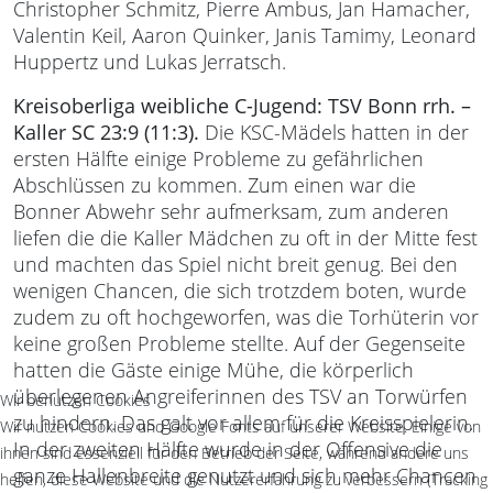
Christopher Schmitz, Pierre Ambus, Jan Hamacher,
Valentin Keil, Aaron Quinker, Janis Tamimy, Leonard
Huppertz und Lukas Jerratsch.
Kreisoberliga weibliche C-Jugend: TSV Bonn rrh. –
Kaller SC 23:9 (11:3).
Die KSC-Mädels hatten in der
ersten Hälfte einige Probleme zu gefährlichen
Abschlüssen zu kommen. Zum einen war die
Bonner Abwehr sehr aufmerksam, zum anderen
liefen die die Kaller Mädchen zu oft in der Mitte fest
und machten das Spiel nicht breit genug. Bei den
wenigen Chancen, die sich trotzdem boten, wurde
zudem zu oft hochgeworfen, was die Torhüterin vor
keine großen Probleme stellte. Auf der Gegenseite
hatten die Gäste einige Mühe, die körperlich
überlegenen Angreiferinnen des TSV an Torwürfen
Wir benutzen Cookies
zu hindern. Das galt vor allem für die Kreisspielerin.
Wir nutzen Cookies und Google Fonts auf unserer Website. Einige von
In der zweiten Hälfte wurde in der Offensive die
ihnen sind essenziell für den Betrieb der Seite, während andere uns
ganze Hallenbreite genutzt und sich mehr Chancen
helfen, diese Website und die Nutzererfahrung zu verbessern (Tracking