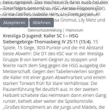
herausgespielt. Das machte sich dann auch bei den
Cookies). Sie können selbst entscheiden, ob Sie die Cookies zulassen
Torerfolgen bemerkbar. KSC: Alessia Filipponi (Tor),
möchten. Bitte beachten Sie, dass bei einer Ablehnung womöglich
Greta Großer, Isabella Hein, Liv-Grete Jansen, Ali
nicht mehr alle Funktionalitäten der Seite zur Verfügung stehen.
Share, Johanna Klaus, Alissa Gromut, Lily Metz und
Akzeptieren
Ablehnen
Finja Starke.
Datenschutzerklärung
|
Impressum
Kreisliga D-Jugend: Kaller SC I – HSG
Siebengebirge-Thomasberg IV 25:11 (15:4).
15
Spiele, 15 Siege, 30:0-Punkte und die mit Abstand
beste Abwehr: Die D1 des KSC war in der Kreisliga
Gruppe B von keinem Gegner zu stoppen und
feierte nach dem Sieg gegen die HSG ausgiebig die
Meisterschaft. Gegen den Tabellenvierten sorgten
die Kaller mit einer guten Abwehrarbeit und einem
starken Torwart früh für klare Verhältnisse. Die
Pausenführung fiel deutlich aus. In der zweiten
Halbzeit schaltete das Heimteam dann einen Gang
runter, behielt aber weiter die Spielkontrolle.
„Großes Kompliment an die Jungs und Mädels, die