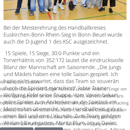
Bei der Meisterehrung des Handballkreises
Euskirchen-Bonn-Rhein-Sieg in Bonn-Beuel wurde
auch die D-Jugend 1 des KSC ausgezeichnet.
15 Spiele, 15 Siege, 30:0-Punkte und ein
Torverhältnis von 352:172 lautet die eindrucksvolle
Bilanz der Mannschaft am Saisonende. „Die Jungs
und Mädels haben eine tolle Saison gespielt. Ich
hatte nicht erwartet, dass das Team so souverän
Wir benutzen Cookies
durch die Spielzeit marschiert“, lobte Trainer
Wir nutzen Cookies und Google Fonts auf unserer Website. Einige von
Wolfgang Kirfel seine Truppe. Vom Verein bekam
ihnen sind essenziell für den Betrieb der Seite, während andere uns
jeder Spieler zum Andenken an die Spielzeit ein
helfen, diese Website und die Nutzererfahrung zu verbessern (Tracking
Meistershirt überreicht. Vom Handballkreis gab es
Cookies). Sie können selbst entscheiden, ob Sie die Cookies zulassen
einen Ball und eine Urkunde. Zum Team gehören
möchten. Bitte beachten Sie, dass bei einer Ablehnung womöglich
Wieland Baumgarten, Moritz Blum, Linus Davies,
nicht mehr alle Funktionalitäten der Seite zur Verfügung stehen.
Malte Reinshagen, Jan Reger, Johanna Klaus, Adrian