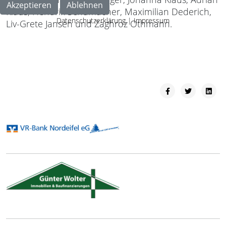
Akzeptieren
Ablehnen
Klaus, Hendrik Schumacher, Maximilian Dederich,
Datenschutzerklärung
|
Impressum
Liv-Grete Jansen und Zaghroz Othmann.