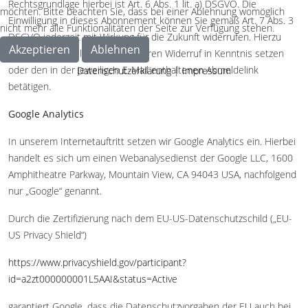
Rechtsgrundlage hierbei ist Art. 6 Abs. 1 lit. a) DSGVO. Die
möchten. Bitte beachten Sie, dass bei einer Ablehnung womöglich
Einwilligung in dieses Abonnement können Sie gemäß Art. 7 Abs. 3
nicht mehr alle Funktionalitäten der Seite zur Verfügung stehen.
DSGVO jederzeit mit Wirkung für die Zukunft widerrufen. Hierzu
Akzeptieren
Ablehnen
müssen Sie uns lediglich über Ihren Widerruf in Kenntnis setzen
oder den in der jeweiligen E-Mail enthaltenen Abmeldelink
Datenschutzerklärung
|
Impressum
betätigen.
Google Analytics
In unserem Internetauftritt setzen wir Google Analytics ein. Hierbei
handelt es sich um einen Webanalysedienst der Google LLC, 1600
Amphitheatre Parkway, Mountain View, CA 94043 USA, nachfolgend
nur „Google“ genannt.
Durch die Zertifizierung nach dem EU-US-Datenschutzschild („EU-
US Privacy Shield“)
https://www.privacyshield.gov/participant?
id=a2zt000000001L5AAI&status=Active
garantiert Google, dass die Datenschutzvorgaben der EU auch bei