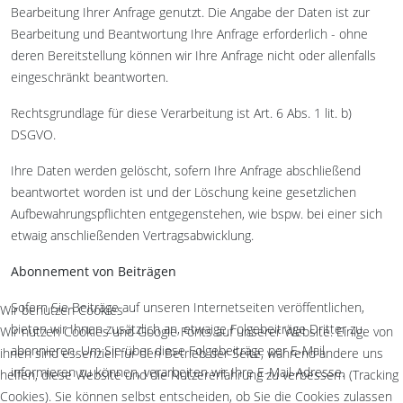
Bearbeitung Ihrer Anfrage genutzt. Die Angabe der Daten ist zur
Bearbeitung und Beantwortung Ihre Anfrage erforderlich - ohne
deren Bereitstellung können wir Ihre Anfrage nicht oder allenfalls
eingeschränkt beantworten.
Rechtsgrundlage für diese Verarbeitung ist Art. 6 Abs. 1 lit. b)
DSGVO.
Ihre Daten werden gelöscht, sofern Ihre Anfrage abschließend
beantwortet worden ist und der Löschung keine gesetzlichen
Aufbewahrungspflichten entgegenstehen, wie bspw. bei einer sich
etwaig anschließenden Vertragsabwicklung.
Abonnement von Beiträgen
Sofern Sie Beiträge auf unseren Internetseiten veröffentlichen,
Wir benutzen Cookies
bieten wir Ihnen zusätzlich an, etwaige Folgebeiträge Dritter zu
Wir nutzen Cookies und Google Fonts auf unserer Website. Einige von
abonnieren. Um Sie über diese Folgebeiträge per E-Mail
ihnen sind essenziell für den Betrieb der Seite, während andere uns
informieren zu können, verarbeiten wir Ihre E-Mail-Adresse.
helfen, diese Website und die Nutzererfahrung zu verbessern (Tracking
Cookies). Sie können selbst entscheiden, ob Sie die Cookies zulassen