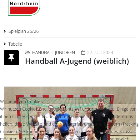
Spielplan 25/26
Tabelle
HANDBALL JUNIOREN
27. JULI 2023
Handball A-Jugend (weiblich)
Wir benutzen Cookies
Wir nutzen Cookies und Google Fonts auf unserer Website. Einige von
ihnen sind essenziell für den Betrieb der Seite, während andere uns
helfen, diese Website und die Nutzererfahrung zu verbessern (Tracking
Cookies). Sie können selbst entscheiden, ob Sie die Cookies zulassen
möchten. Bitte beachten Sie, dass bei einer Ablehnung womöglich